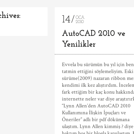
hives:
14
OCA
2010
AutoCAD 2010 ve
Yenilikler
Evvela bu sürümün bu yıl için ben
tatmin ettiğini söylemeliyim. Eski
sürüme(2009) nazaran ribbon me
kendimi ilk kez alıştırdım. İncel
fark ettiğim bir kaç konu hakkınd
internette neler var diye araştırı
“Lynn Allen’den AutoCAD 2010
Kullanımına İlişkin İpuçları ve
Öneriler” adlı bir pdf dökümana
ulaştım. Lynn Allen kimmiş ? diye
baktım hoş bir blogla karşılaştım.