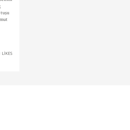
ğ
 tuşu
omut
1
LIKES