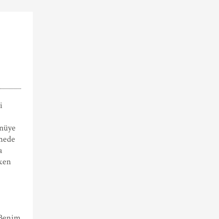
i
nüye
emede
a
rken
 Benim